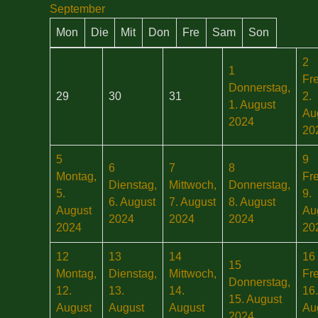
September
Mon
Die
Mit
Don
Fre
Sam
Son
2
1
Fre
Donnerstag,
29
30
31
2.
1. August
Au
2024
20
5
9
6
7
8
Montag,
Fre
Dienstag,
Mittwoch,
Donnerstag,
5.
9.
6. August
7. August
8. August
August
Au
2024
2024
2024
2024
20
12
13
14
16
15
Montag,
Dienstag,
Mittwoch,
Fre
Donnerstag,
12.
13.
14.
16.
15. August
August
August
August
Au
2024