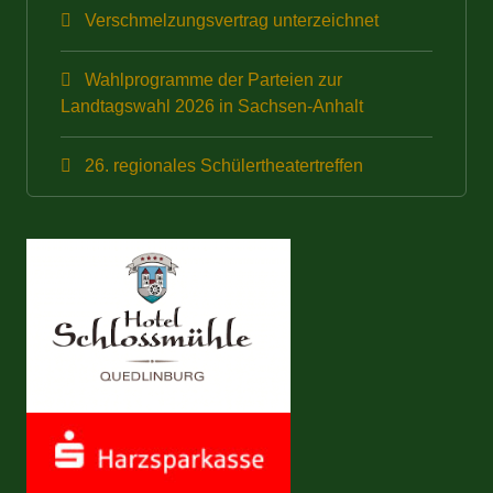
Verschmelzungsvertrag unterzeichnet
Wahlprogramme der Parteien zur
Landtagswahl 2026 in Sachsen-Anhalt
26. regionales Schülertheatertreffen