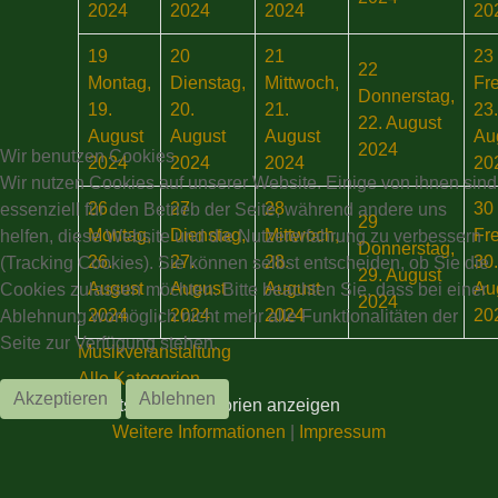
2024
2024
2024
20
19
20
21
23
22
Montag,
Dienstag,
Mittwoch,
Fre
Donnerstag,
19.
20.
21.
23.
22. August
August
August
August
Au
2024
Wir benutzen Cookies
2024
2024
2024
20
Wir nutzen Cookies auf unserer Website. Einige von ihnen sind
26
27
28
30
essenziell für den Betrieb der Seite, während andere uns
29
Montag,
Dienstag,
Mittwoch,
Fre
helfen, diese Website und die Nutzererfahrung zu verbessern
Donnerstag,
26.
27.
28.
30.
(Tracking Cookies). Sie können selbst entscheiden, ob Sie die
29. August
August
August
August
Au
Cookies zulassen möchten. Bitte beachten Sie, dass bei einer
2024
2024
2024
2024
20
Ablehnung womöglich nicht mehr alle Funktionalitäten der
Seite zur Verfügung stehen.
Musikveranstaltung
Alle Kategorien ...
Akzeptieren
Ablehnen
Events aller Kategorien anzeigen
Weitere Informationen
|
Impressum