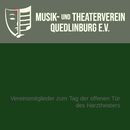
Vereinsmitglieder zum Tag der offenen Tür
des Harztheaters