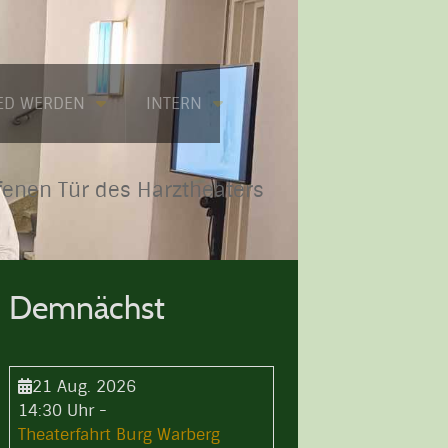
IED WERDEN
INTERN
fenen Tür des Harztheaters
Demnächst
21 Aug. 2026
14:30 Uhr
-
Theaterfahrt Burg Warberg