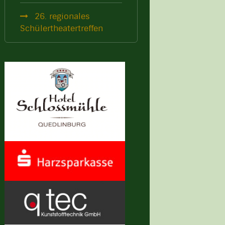
26. regionales
Schülertheatertreffen