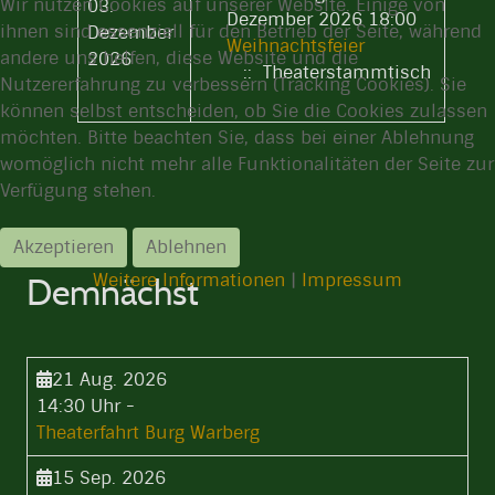
Wir nutzen Cookies auf unserer Website. Einige von
03.
Dezember 2026 18:00
ihnen sind essenziell für den Betrieb der Seite, während
Dezember
Weihnachtsfeier
andere uns helfen, diese Website und die
2026
:: Theaterstammtisch
Nutzererfahrung zu verbessern (Tracking Cookies). Sie
können selbst entscheiden, ob Sie die Cookies zulassen
möchten. Bitte beachten Sie, dass bei einer Ablehnung
womöglich nicht mehr alle Funktionalitäten der Seite zur
Verfügung stehen.
Akzeptieren
Ablehnen
Weitere Informationen
|
Impressum
Demnächst
21 Aug. 2026
14:30 Uhr
-
Theaterfahrt Burg Warberg
15 Sep. 2026