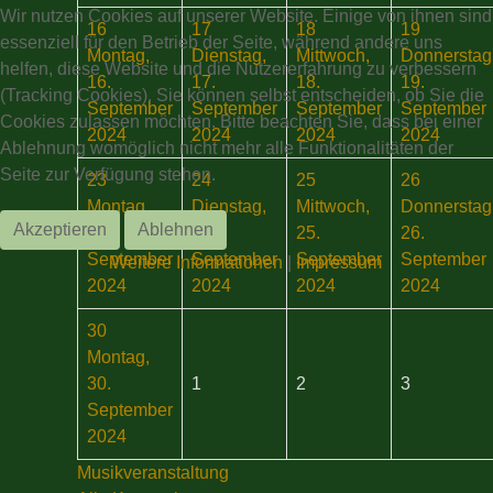
Wir nutzen Cookies auf unserer Website. Einige von ihnen sind
16
17
18
19
essenziell für den Betrieb der Seite, während andere uns
Montag,
Dienstag,
Mittwoch,
Donnerstag
helfen, diese Website und die Nutzererfahrung zu verbessern
16.
17.
18.
19.
(Tracking Cookies). Sie können selbst entscheiden, ob Sie die
September
September
September
September
Cookies zulassen möchten. Bitte beachten Sie, dass bei einer
2024
2024
2024
2024
Ablehnung womöglich nicht mehr alle Funktionalitäten der
Seite zur Verfügung stehen.
23
24
25
26
Montag,
Dienstag,
Mittwoch,
Donnerstag
Akzeptieren
Ablehnen
23.
24.
25.
26.
September
September
September
September
Weitere Informationen
|
Impressum
2024
2024
2024
2024
30
Montag,
30.
1
2
3
September
2024
Musikveranstaltung