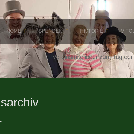
HOME
SPENDEN
HISTORIE
MITG
Vereinsmitglieder zum Tag der
sarchiv
r