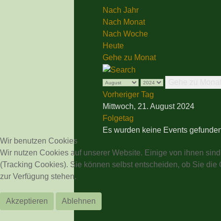
Nach Jahr
Nach Monat
Nach Woche
Heute
Gehe zu Monat
Gehe zu Mona
Vorheriger Tag
Mittwoch, 21. August 2024
Folgetag
Es wurden keine Events gefunde
Wir benutzen Cookies
Wir nutzen Cookies auf unserer Website. Einige von ihnen sind
(Tracking Cookies). Sie können selbst entscheiden, ob Sie die
zur Verfügung stehen.
Akzeptieren
Ablehnen