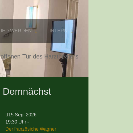
LIED WERDEN
INTERN
 offenen Tür des Harztheaters
Demnächst
15 Sep. 2026
19:30 Uhr
-
Der französiche Wagner