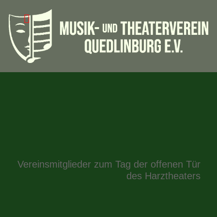
Vereinsmitglieder zum Tag der offenen Tür
des Harztheaters