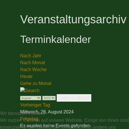
Veranstaltungsarchiv
Terminkalender
Nach Jahr
Nach Monat
Nach Woche
Heute
Gehe zu Monat
Gehe zu Monat
Vorheriger Tag
Mittwoch, 28. August 2024
Wir benutzen Cookies
Folgetag
Wir nutzen Cookies auf unserer Website. Einige von ihnen sind
Es wurden keine Events gefunden
essenziell für den Betrieb der Seite, während andere uns