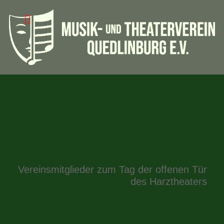
Vereinsmitglieder zum Tag der offenen Tür
des Harztheaters