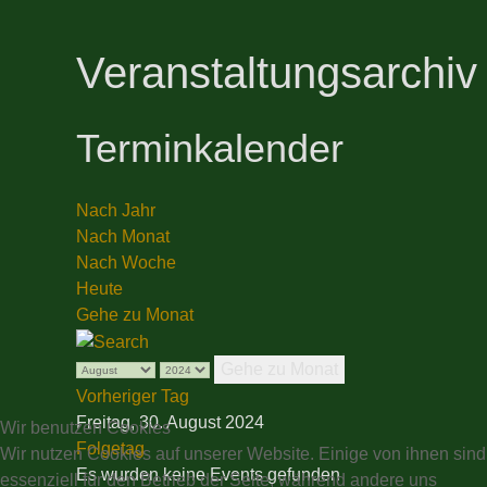
Veranstaltungsarchiv
Terminkalender
Nach Jahr
Nach Monat
Nach Woche
Heute
Gehe zu Monat
Gehe zu Monat
Vorheriger Tag
Freitag, 30. August 2024
Wir benutzen Cookies
Folgetag
Wir nutzen Cookies auf unserer Website. Einige von ihnen sind
Es wurden keine Events gefunden
essenziell für den Betrieb der Seite, während andere uns