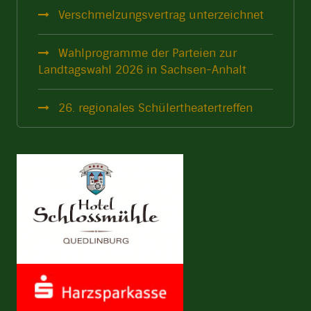
Verschmelzungsvertrag unterzeichnet
Wahlprogramme der Parteien zur
Landtagswahl 2026 in Sachsen-Anhalt
26. regionales Schülertheatertreffen