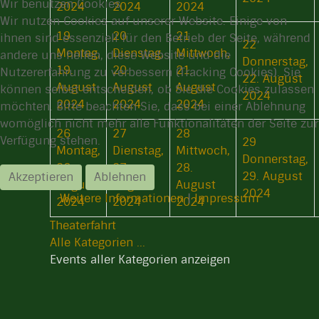
Wir benutzen Cookies
2024
2024
2024
Wir nutzen Cookies auf unserer Website. Einige von
19
20
21
ihnen sind essenziell für den Betrieb der Seite, während
22
Montag,
Dienstag,
Mittwoch,
andere uns helfen, diese Website und die
Donnerstag,
19.
20.
21.
Nutzererfahrung zu verbessern (Tracking Cookies). Sie
22. August
August
August
August
können selbst entscheiden, ob Sie die Cookies zulassen
2024
2024
2024
2024
möchten. Bitte beachten Sie, dass bei einer Ablehnung
womöglich nicht mehr alle Funktionalitäten der Seite zur
26
27
28
Verfügung stehen.
29
Montag,
Dienstag,
Mittwoch,
Donnerstag,
26.
27.
28.
29. August
Akzeptieren
Ablehnen
August
August
August
2024
Weitere Informationen
|
Impressum
2024
2024
2024
Theaterfahrt
Alle Kategorien ...
Events aller Kategorien anzeigen