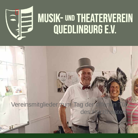
Vereinsmitglieder zum Tag der offenen Tür
des Harztheaters