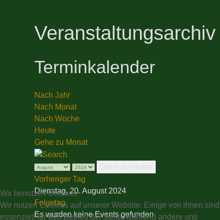
Veranstaltungsarchiv
Terminkalender
Nach Jahr
Nach Monat
Nach Woche
Heute
Gehe zu Monat
Gehe zu Monat
Vorheriger Tag
Dienstag, 20. August 2024
Wir benutzen Cookies
Folgetag
Wir nutzen Cookies auf unserer Website. Einige von ihnen sind
Es wurden keine Events gefunden
essenziell für den Betrieb der Seite, während andere uns