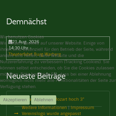
Demnächst
Wir benutzen Cookies
21 Aug. 2026
Wir nutzen Cookies auf unserer Website. Einige von
14:30 Uhr
-
ihnen sind essenziell für den Betrieb der Seite, während
Theaterfahrt Burg Warberg
andere uns helfen, diese Website und die
Nutzererfahrung zu verbessern (Tracking Cookies). Sie
können selbst entscheiden, ob Sie die Cookies zulassen
Neueste Beiträge
möchten. Bitte beachten Sie, dass bei einer Ablehnung
womöglich nicht mehr alle Funktionalitäten der Seite zur
Verfügung stehen.
Theaterprojekt "Mozart hoch 3"
Akzeptieren
Ablehnen
Weitere Informationen
|
Impressum
Vereinslogo wurde angepasst