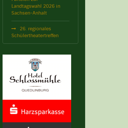
Landtagswahl 2026 in
Sachsen-Anhalt
26. regionales
Schülertheatertreffen