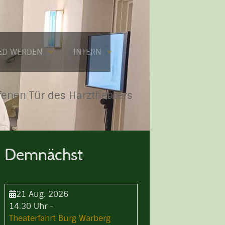
IED WERDEN
INTERN
fenen Tür des Harztheaters
Demnächst
21 Aug. 2026
14:30 Uhr
-
Theaterfahrt Burg Warberg