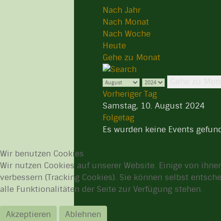
Nach Jahr
Nach Monat
Nach Woche
Heute
Gehe zu Monat
Gehe zu Mon
Vorheriger Tag
Samstag, 10. August 2024
Folgetag
Es wurden keine Events gefun
Wir benutzen Cookies
Wir nutzen Cookies auf unserer Website. Einige von ihnen
verbessern (Tracking Cookies). Sie können selbst entsch
alle Funktionalitäten der Seite zur Verfügung stehen.
Akzeptieren
Ablehnen