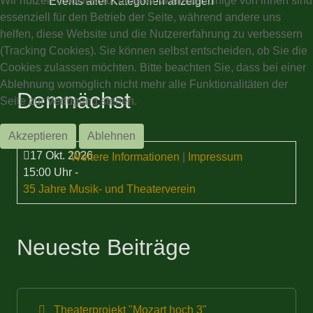
Wir nutzen Cookies auf unserer Website. Einige von ihnen sind
Events aller Kategorien anzeigen
essenziell für den Betrieb der Seite, während andere uns
helfen, diese Website und die Nutzererfahrung zu verbessern
(Tracking Cookies). Sie können selbst entscheiden, ob Sie die
Cookies zulassen möchten. Bitte beachten Sie, dass bei einer
Ablehnung womöglich nicht mehr alle Funktionalitäten der
Demnächst
Seite zur Verfügung stehen.
Akzeptieren
Ablehnen
17 Okt. 2026
Weitere Informationen
|
Impressum
15:00 Uhr
-
35 Jahre Musik- und Theaterverein
Neueste Beiträge
Theaterprojekt "Mozart hoch 3"