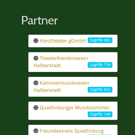
Partner
Harztheater gGmbH
Zugriffe: 991
Theaterfoerderverein
Halberstadt
Zugriffe: 778
Kammermusikverein
Halberstadt
Zugriffe: 641
Quedlinburger Musiksommer
Zugriffe: 746
Freundeskreis Quedlinburg