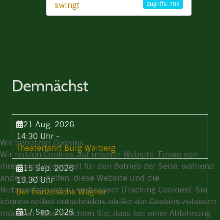
swingt
Zugriffe: 705
Demnächst
21 Aug. 2026
14:30 Uhr
-
Wir benutzen Cookies
Theaterfahrt Burg Warberg
Wir nutzen Cookies auf unserer Website. Einige von
ihnen sind essenziell für den Betrieb der Seite, während
15 Sep. 2026
andere uns helfen, diese Website und die
19:30 Uhr
-
Nutzererfahrung zu verbessern (Tracking Cookies). Sie
Der französiche Wagner
können selbst entscheiden, ob Sie die Cookies zulassen
17 Sep. 2026
möchten. Bitte beachten Sie, dass bei einer Ablehnung