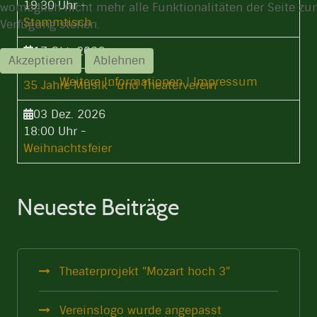
19:30 Uhr
-
womöglich nicht mehr alle Funktionalitäten der Seite zur
Stammtisch
Verfügung stehen.
17 Okt. 2026
Akzeptieren
Ablehnen
15:00 Uhr
-
Weitere Informationen
|
Impressum
35 Jahre Musik- und Theaterverein
03 Dez. 2026
18:00 Uhr
-
Weihnachtsfeier
Neueste Beiträge
Theaterprojekt "Mozart hoch 3"
Vereinslogo wurde angepasst