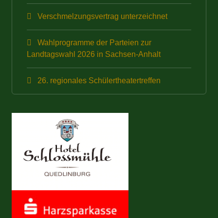
Verschmelzungsvertrag unterzeichnet
Wahlprogramme der Parteien zur
Landtagswahl 2026 in Sachsen-Anhalt
26. regionales Schülertheatertreffen