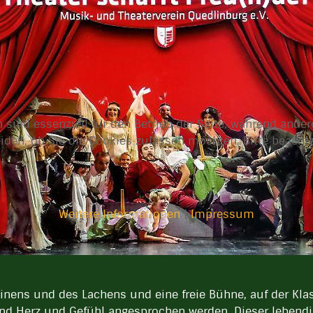
 sind essenziell für den Betrieb der Seite, während ande
eiden, ob Sie die Cookies zulassen möchten. Bitte beach
Weitere Informationen
|
Impressum
einens und des Lachens und eine freie Bühne, auf der Kl
und Herz und Gefühl angesprochen werden. Dieser lebendi