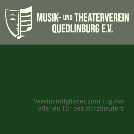
Vereinsmitglieder zum Tag der
offenen Tür des Harztheaters