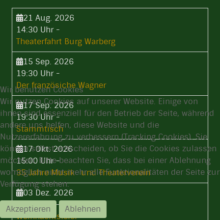
21 Aug. 2026
14:30 Uhr
-
Theaterfahrt Burg Warberg
15 Sep. 2026
19:30 Uhr
-
Der französiche Wagner
Wir benutzen Cookies
Wir nutzen Cookies auf unserer Website. Einige von
17 Sep. 2026
ihnen sind essenziell für den Betrieb der Seite, während
19:30 Uhr
-
andere uns helfen, diese Website und die
Stammtisch
Nutzererfahrung zu verbessern (Tracking Cookies). Sie
können selbst entscheiden, ob Sie die Cookies zulassen
17 Okt. 2026
möchten. Bitte beachten Sie, dass bei einer Ablehnung
15:00 Uhr
-
womöglich nicht mehr alle Funktionalitäten der Seite zur
35 Jahre Musik- und Theaterverein
Verfügung stehen.
03 Dez. 2026
18:00 Uhr
-
Akzeptieren
Ablehnen
Weihnachtsfeier