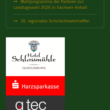
Wahlprogramme der Parteien zur
Landtagswahl 2026 in Sachsen-Anhalt
26. regionales Schülertheatertreffen