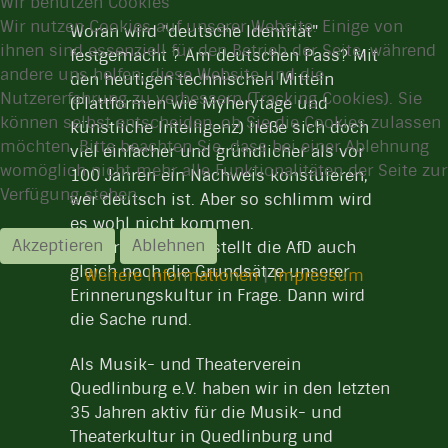
Wir benutzen Cookies
Wir nutzen Cookies auf unserer Website. Einige von
Woran wird "deutsche Identität"
ihnen sind essenziell für den Betrieb der Seite, während
festgemacht ? Am deutschen Pass? Mit
andere uns helfen, diese Website und die
den heutigen technischen Mitteln
Nutzererfahrung zu verbessern (Tracking Cookies). Sie
(Plattformen wie Myherytage und
können selbst entscheiden, ob Sie die Cookies zulassen
künstliche Intelligenz) ließe sich doch
möchten. Bitte beachten Sie, dass bei einer Ablehnung
viel einfacher und gründlicher als vor
womöglich nicht mehr alle Funktionalitäten der Seite zur
100 Jahren ein Nachweis konstuieren,
Verfügung stehen.
wer deutsch ist. Aber so schlimm wird
es wohl nicht kommen.
Akzeptieren
Ablehnen
Sicherheitshalber stellt die AfD auch
gleich noch die Grundsätze unserer
Weitere Informationen
|
Impressum
Erinnerungskultur in Frage. Dann wird
die Sache rund.
Als Musik- und Theaterverein
Quedlinburg e.V. haben wir in den letzten
35 Jahren aktiv für die Musik- und
Theaterkultur in Quedlinburg und