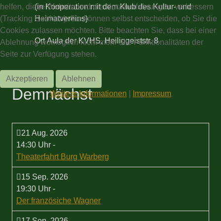
helfen, diese Website und die Nutzererfahrung zu verbessern
(in Kooperation mit dem Klub des Kultur- und
(Tracking Cookies). Sie können selbst entscheiden, ob Sie die
Heimatvereins)
Cookies zulassen möchten. Bitte beachten Sie, dass bei einer
Ort
Aula der KVHS, Heiliggeiststr. 8
Ablehnung womöglich nicht mehr alle Funktionalitäten der
Seite zur Verfügung stehen.
Akzeptieren
Ablehnen
Demnächst
Weitere Informationen
|
Impressum
21 Aug. 2026
14:30 Uhr
-
Theaterfahrt Burg Warberg
15 Sep. 2026
19:30 Uhr
-
Der französiche Wagner
17 Sep. 2026