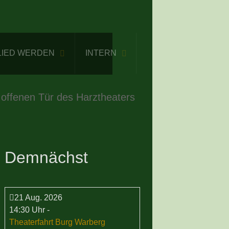
LIED WERDEN
INTERN
 offenen Tür des Harztheaters
Demnächst
21 Aug. 2026
14:30 Uhr
-
Theaterfahrt Burg Warberg