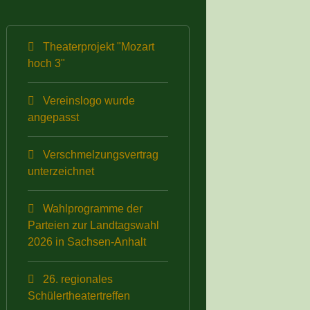
Theaterprojekt "Mozart
hoch 3"
Vereinslogo wurde
angepasst
Verschmelzungsvertrag
unterzeichnet
Wahlprogramme der
Parteien zur Landtagswahl
2026 in Sachsen-Anhalt
26. regionales
Schülertheatertreffen