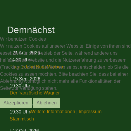
Demnächst
Wir benutzen Cookies
Wir nutzen Cookies auf unserer Website. Einige von ihnen sind
21 Aug. 2026
essenziell für den Betrieb der Seite, während andere uns
14:30 Uhr
-
helfen, diese Website und die Nutzererfahrung zu verbessern
Theaterfahrt Burg Warberg
(Tracking Cookies). Sie können selbst entscheiden, ob Sie die
Cookies zulassen möchten. Bitte beachten Sie, dass bei einer
15 Sep. 2026
Ablehnung womöglich nicht mehr alle Funktionalitäten der
19:30 Uhr
-
Seite zur Verfügung stehen.
Der französiche Wagner
Akzeptieren
Ablehnen
17 Sep. 2026
Weitere Informationen
|
Impressum
19:30 Uhr
-
Stammtisch
17 Okt. 2026