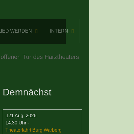
LIED WERDEN
INTERN
 offenen Tür des Harztheaters
Demnächst
21 Aug. 2026
14:30 Uhr
-
Theaterfahrt Burg Warberg