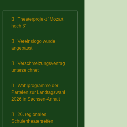
Theaterprojekt "Mozart
hoch 3"
Vereinslogo wurde
angepasst
Verschmelzungsvertrag
unterzeichnet
Wahlprogramme der
Parteien zur Landtagswahl
2026 in Sachsen-Anhalt
26. regionales
Schülertheatertreffen