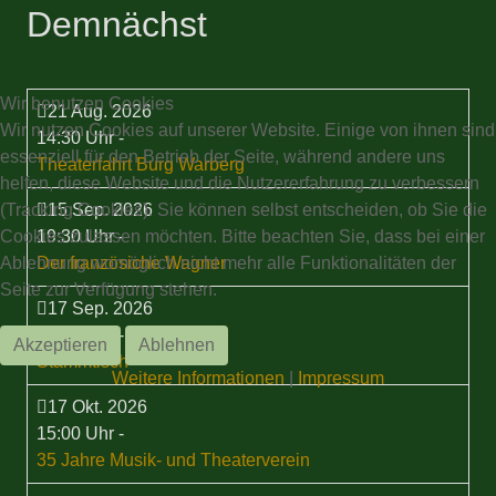
Demnächst
Wir benutzen Cookies
21 Aug. 2026
Wir nutzen Cookies auf unserer Website. Einige von ihnen sind
14:30 Uhr
-
essenziell für den Betrieb der Seite, während andere uns
Theaterfahrt Burg Warberg
helfen, diese Website und die Nutzererfahrung zu verbessern
(Tracking Cookies). Sie können selbst entscheiden, ob Sie die
15 Sep. 2026
Cookies zulassen möchten. Bitte beachten Sie, dass bei einer
19:30 Uhr
-
Ablehnung womöglich nicht mehr alle Funktionalitäten der
Der französiche Wagner
Seite zur Verfügung stehen.
17 Sep. 2026
19:30 Uhr
-
Akzeptieren
Ablehnen
Stammtisch
Weitere Informationen
|
Impressum
17 Okt. 2026
15:00 Uhr
-
35 Jahre Musik- und Theaterverein