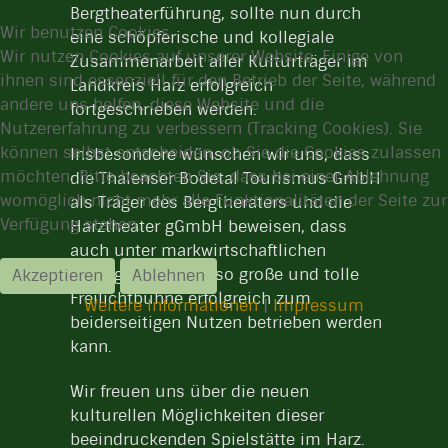
Bergtheaterführung, sollte nun durch
Wir benutzen Cookies
eine schöpferische und kollegiale
Wir nutzen Cookies auf unserer Website. Einige von
Zusammenarbeit aller Kulturträger im
ihnen sind essenziell für den Betrieb der Seite, während
Landkreis Harz erfolgreich
andere uns helfen, diese Website und die
fortgeschrieben werden.
Nutzererfahrung zu verbessern (Tracking Cookies). Sie
können selbst entscheiden, ob Sie die Cookies zulassen
Insbesondere wünschen wir uns, dass
möchten. Bitte beachten Sie, dass bei einer Ablehnung
die Thalenser Bodetal Tourismus GmbH
womöglich nicht mehr alle Funktionalitäten der Seite zur
als Träger des Bergtheraters und die
Verfügung stehen.
Harztheater gGmbH beweisen, dass
auch unter markwirtschaftlichen
Bedingungen eine so große und tolle
Akzeptieren
Ablehnen
Freilichtbühne erfolgreich zum
Weitere Informationen
|
Impressum
beiderseitigen Nutzen betrieben werden
kann.
Wir freuen uns über die neuen
kulturellen Möglichkeiten dieser
beeindruckenden Spielstätte im Harz.