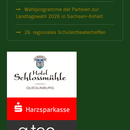
Wahlprogramme der Parteien zur
Landtagswahl 2026 in Sachsen-Anhalt
26. regionales Schülertheatertreffen