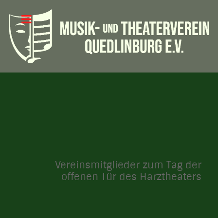
Vereinsmitglieder zum Tag der
offenen Tür des Harztheaters