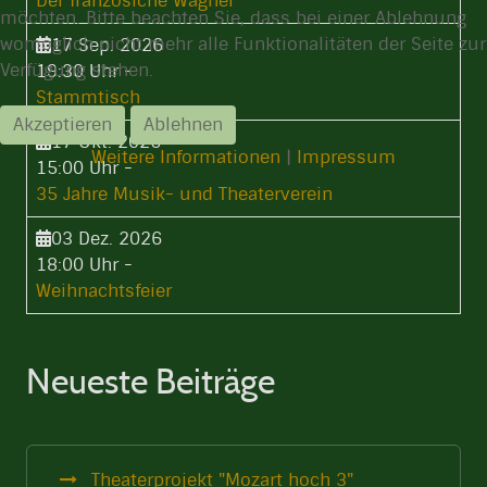
Der französiche Wagner
möchten. Bitte beachten Sie, dass bei einer Ablehnung
womöglich nicht mehr alle Funktionalitäten der Seite zur
17 Sep. 2026
Verfügung stehen.
19:30 Uhr
-
Stammtisch
Akzeptieren
Ablehnen
17 Okt. 2026
Weitere Informationen
|
Impressum
15:00 Uhr
-
35 Jahre Musik- und Theaterverein
03 Dez. 2026
18:00 Uhr
-
Weihnachtsfeier
Neueste Beiträge
Theaterprojekt "Mozart hoch 3"