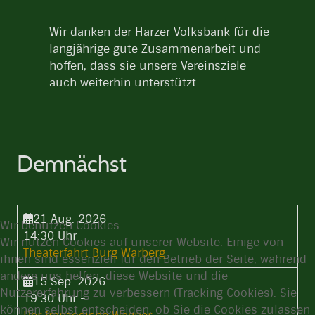
Wir danken der Harzer Volksbank für die
langjährige gute Zusammenarbeit und
hoffen, dass sie unsere Vereinsziele
auch weiterhin unterstützt.
Demnächst
21 Aug. 2026
Wir benutzen Cookies
14:30 Uhr
-
Wir nutzen Cookies auf unserer Website. Einige von
Theaterfahrt Burg Warberg
ihnen sind essenziell für den Betrieb der Seite, während
andere uns helfen, diese Website und die
15 Sep. 2026
Nutzererfahrung zu verbessern (Tracking Cookies). Sie
19:30 Uhr
-
können selbst entscheiden, ob Sie die Cookies zulassen