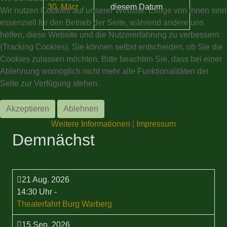
30. März
diesem Datum
Wir nutzen Cookies auf unserer Website. Einige von ihnen sind
essenziell für den Betrieb der Seite, während andere uns
helfen, diese Website und die Nutzererfahrung zu verbessern
(Tracking Cookies). Sie können selbst entscheiden, ob Sie die
Cookies zulassen möchten. Bitte beachten Sie, dass bei einer
Ablehnung womöglich nicht mehr alle Funktionalitäten der
Seite zur Verfügung stehen.
Akzeptieren
Ablehnen
Weitere Informationen
|
Impressum
Demnächst
21 Aug. 2026
14:30 Uhr
-
Theaterfahrt Burg Warberg
15 Sep. 2026