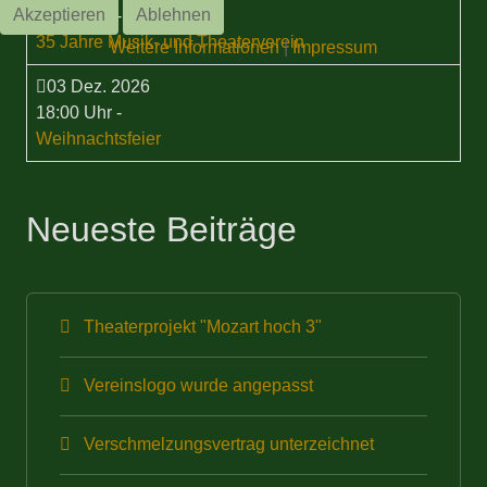
Akzeptieren
Ablehnen
15:00 Uhr
-
35 Jahre Musik- und Theaterverein
Weitere Informationen
|
Impressum
03 Dez. 2026
18:00 Uhr
-
Weihnachtsfeier
Neueste Beiträge
Theaterprojekt "Mozart hoch 3"
Vereinslogo wurde angepasst
Verschmelzungsvertrag unterzeichnet