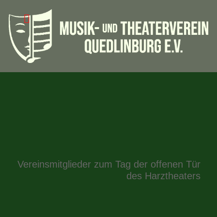
Vereinsmitglieder zum Tag der offenen Tür
des Harztheaters