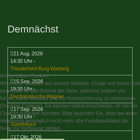
Demnächst
21 Aug. 2026
14:30 Uhr
-
Theaterfahrt Burg Warberg
Wir benutzen Cookies
15 Sep. 2026
Wir nutzen Cookies auf unserer Website. Einige von ihnen sind
19:30 Uhr
-
essenziell für den Betrieb der Seite, während andere uns
Der französiche Wagner
helfen, diese Website und die Nutzererfahrung zu verbessern
(Tracking Cookies). Sie können selbst entscheiden, ob Sie die
17 Sep. 2026
Cookies zulassen möchten. Bitte beachten Sie, dass bei einer
19:30 Uhr
-
Ablehnung womöglich nicht mehr alle Funktionalitäten der
Stammtisch
Seite zur Verfügung stehen.
17 Okt. 2026