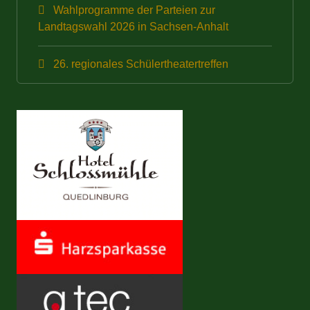
Wahlprogramme der Parteien zur
Landtagswahl 2026 in Sachsen-Anhalt
26. regionales Schülertheatertreffen