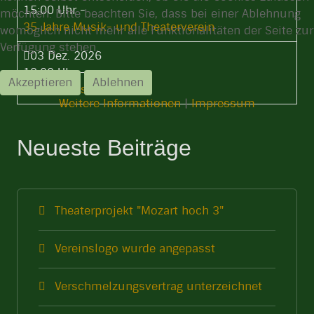
15:00 Uhr
-
möchten. Bitte beachten Sie, dass bei einer Ablehnung
35 Jahre Musik- und Theaterverein
womöglich nicht mehr alle Funktionalitäten der Seite zur
Verfügung stehen.
03 Dez. 2026
18:00 Uhr
-
Akzeptieren
Ablehnen
Weihnachtsfeier
Weitere Informationen
|
Impressum
Neueste Beiträge
Theaterprojekt "Mozart hoch 3"
Vereinslogo wurde angepasst
Verschmelzungsvertrag unterzeichnet