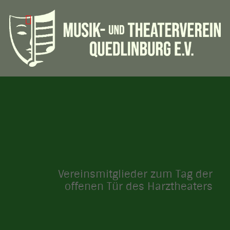
Vereinsmitglieder zum Tag der
offenen Tür des Harztheaters