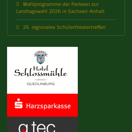
Wahlprogramme der Parteien zur
Landtagswahl 2026 in Sachsen-Anhalt
26. regionales Schülertheatertreffen