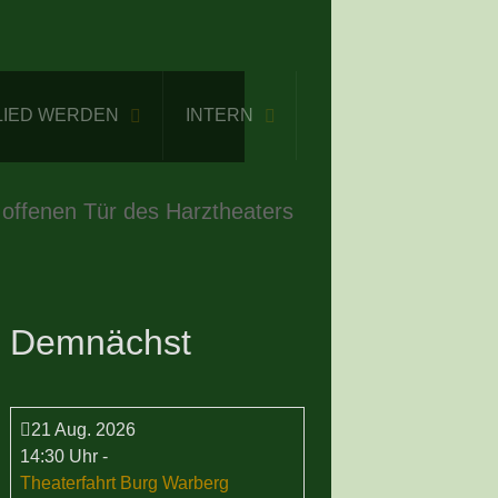
LIED WERDEN
INTERN
 offenen Tür des Harztheaters
Demnächst
21 Aug. 2026
14:30 Uhr
-
Theaterfahrt Burg Warberg