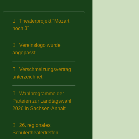
Theaterprojekt "Mozart
hoch 3"
Vereinslogo wurde
angepasst
Verschmelzungsvertrag
unterzeichnet
Wahlprogramme der
Parteien zur Landtagswahl
2026 in Sachsen-Anhalt
26. regionales
Schülertheatertreffen