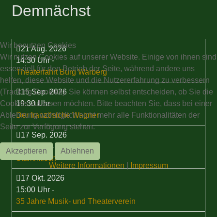
Demnächst
Wir benutzen Cookies
21 Aug. 2026
Wir nutzen Cookies auf unserer Website. Einige von ihnen sind
14:30 Uhr
-
essenziell für den Betrieb der Seite, während andere uns
Theaterfahrt Burg Warberg
helfen, diese Website und die Nutzererfahrung zu verbessern
(Tracking Cookies). Sie können selbst entscheiden, ob Sie die
15 Sep. 2026
Cookies zulassen möchten. Bitte beachten Sie, dass bei einer
19:30 Uhr
-
Ablehnung womöglich nicht mehr alle Funktionalitäten der
Der französiche Wagner
Seite zur Verfügung stehen.
17 Sep. 2026
19:30 Uhr
-
Akzeptieren
Ablehnen
Stammtisch
Weitere Informationen
|
Impressum
17 Okt. 2026
15:00 Uhr
-
35 Jahre Musik- und Theaterverein