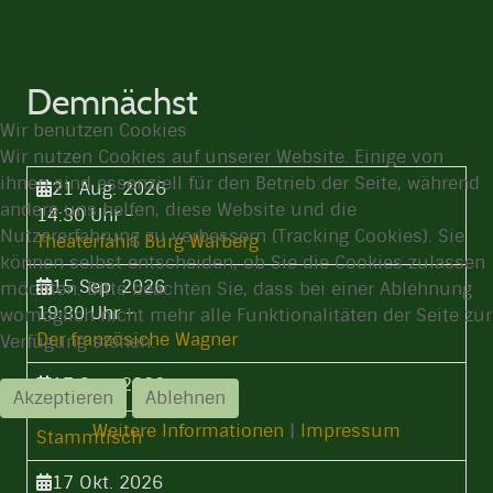
Demnächst
Wir benutzen Cookies
Wir nutzen Cookies auf unserer Website. Einige von
ihnen sind essenziell für den Betrieb der Seite, während
21 Aug. 2026
andere uns helfen, diese Website und die
14:30 Uhr
-
Nutzererfahrung zu verbessern (Tracking Cookies). Sie
Theaterfahrt Burg Warberg
können selbst entscheiden, ob Sie die Cookies zulassen
15 Sep. 2026
möchten. Bitte beachten Sie, dass bei einer Ablehnung
19:30 Uhr
-
womöglich nicht mehr alle Funktionalitäten der Seite zur
Der französiche Wagner
Verfügung stehen.
17 Sep. 2026
Akzeptieren
Ablehnen
19:30 Uhr
-
Weitere Informationen
|
Impressum
Stammtisch
17 Okt. 2026