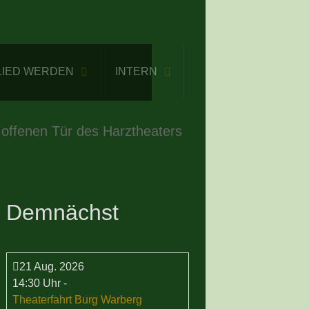
LIED WERDEN
INTERN
 offenen Tür des Harztheaters
Demnächst
21 Aug. 2026
14:30 Uhr
-
Theaterfahrt Burg Warberg