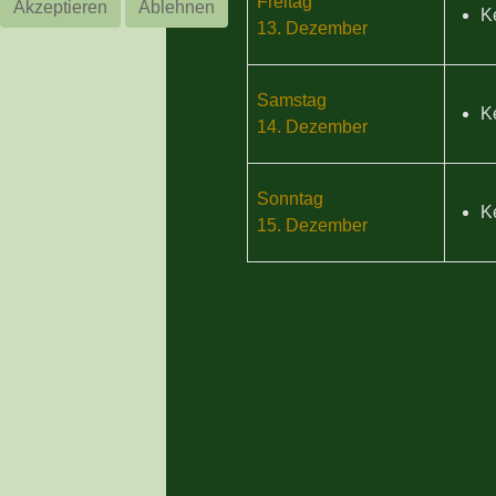
Freitag
Akzeptieren
Ablehnen
K
13. Dezember
Samstag
K
14. Dezember
Sonntag
K
15. Dezember