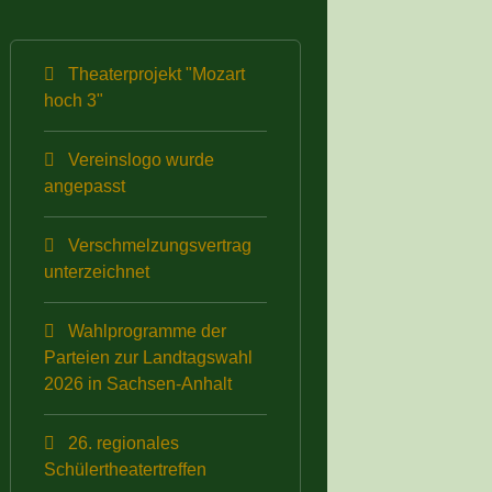
Theaterprojekt "Mozart
hoch 3"
Vereinslogo wurde
angepasst
Verschmelzungsvertrag
unterzeichnet
Wahlprogramme der
Parteien zur Landtagswahl
2026 in Sachsen-Anhalt
26. regionales
Schülertheatertreffen