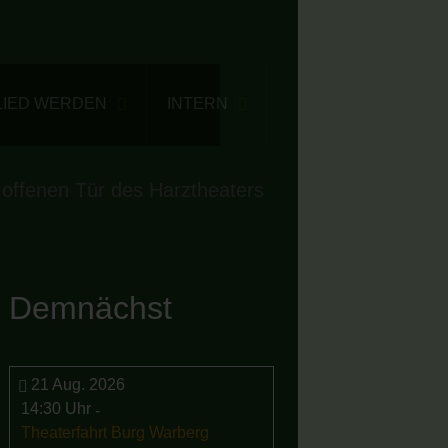
LIED WERDEN
INTERN
 offenen Tür des Harztheaters
Demnächst
21 Aug. 2026
14:30 Uhr
-
Theaterfahrt Burg Warberg