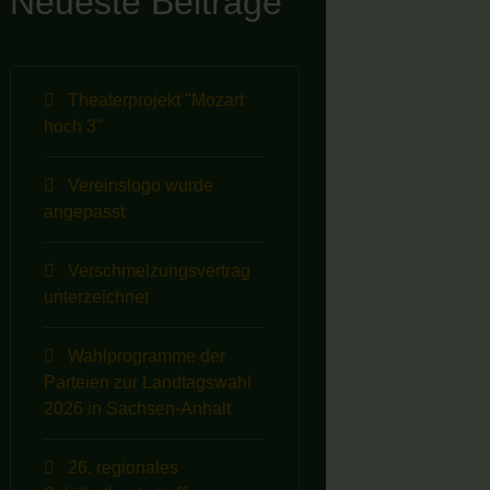
Neueste Beiträge
Theaterprojekt "Mozart
hoch 3"
Vereinslogo wurde
angepasst
Verschmelzungsvertrag
unterzeichnet
Wahlprogramme der
Parteien zur Landtagswahl
2026 in Sachsen-Anhalt
26. regionales