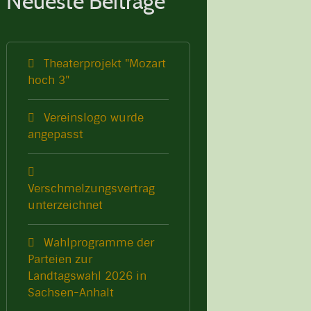
Neueste Beiträge
Theaterprojekt "Mozart
hoch 3"
Vereinslogo wurde
angepasst
Verschmelzungsvertrag
unterzeichnet
Wahlprogramme der
Parteien zur
Landtagswahl 2026 in
Sachsen-Anhalt