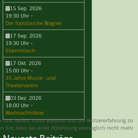
15 Sep. 2026
19:30 Uhr
-
Der französiche Wagner
17 Sep. 2026
19:30 Uhr
-
Stammtisch
17 Okt. 2026
15:00 Uhr
-
35 Jahre Musik- und
Theaterverein
03 Dez. 2026
18:00 Uhr
-
Weihnachtsfeier
re uns helfen, diese Website und die Nutzererfahrung zu
ten Sie, dass bei einer Ablehnung womöglich nicht mehr