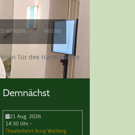
IED WERDEN
INTERN
fenen Tür des Harztheaters
Demnächst
21 Aug. 2026
14:30 Uhr
-
Theaterfahrt Burg Warberg