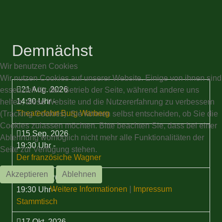
Demnächst
Wir benutzen Cookies
Wir nutzen Cookies auf unserer Website. Einige von ihnen sind
21 Aug. 2026
essenziell für den Betrieb der Seite, während andere uns
14:30 Uhr
-
helfen, diese Website und die Nutzererfahrung zu verbessern
Theaterfahrt Burg Warberg
(Tracking Cookies). Sie können selbst entscheiden, ob Sie die
Cookies zulassen möchten. Bitte beachten Sie, dass bei einer
15 Sep. 2026
Ablehnung womöglich nicht mehr alle Funktionalitäten der
19:30 Uhr
-
Seite zur Verfügung stehen.
Der französiche Wagner
Akzeptieren
Ablehnen
17 Sep. 2026
Weitere Informationen
|
Impressum
19:30 Uhr
-
Stammtisch
17 Okt. 2026