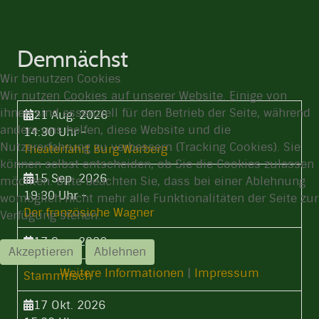
Demnächst
Wir benutzen Cookies
Wir nutzen Cookies auf unserer Website. Einige von
ihnen sind essenziell für den Betrieb der Seite, während
21 Aug. 2026
andere uns helfen, diese Website und die
14:30 Uhr
-
Nutzererfahrung zu verbessern (Tracking Cookies). Sie
Theaterfahrt Burg Warberg
können selbst entscheiden, ob Sie die Cookies zulassen
15 Sep. 2026
möchten. Bitte beachten Sie, dass bei einer Ablehnung
19:30 Uhr
-
womöglich nicht mehr alle Funktionalitäten der Seite zur
Der französiche Wagner
Verfügung stehen.
17 Sep. 2026
Akzeptieren
Ablehnen
19:30 Uhr
-
Weitere Informationen
|
Impressum
Stammtisch
17 Okt. 2026