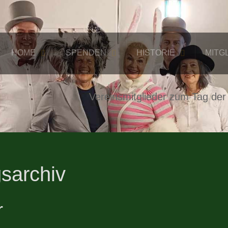
HOME
SPENDEN
HISTORIE
MITG
Vereinsmitglieder zum Tag der
sarchiv
r