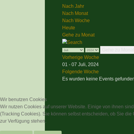
Nach Jahr
Nach Monat
Nach Woche
Heute
Gehe zu Monat
Gehe zu Mona
Vorherige Woche
01 - 07 Juli, 2024
Folgende Woche
Es wurden keine Events gefunde
Wir benutzen Cookies
Wir nutzen Cookies auf unserer Website. Einige von ihnen sind
(Tracking Cookies). Sie können selbst entscheiden, ob Sie die
zur Verfügung stehen.