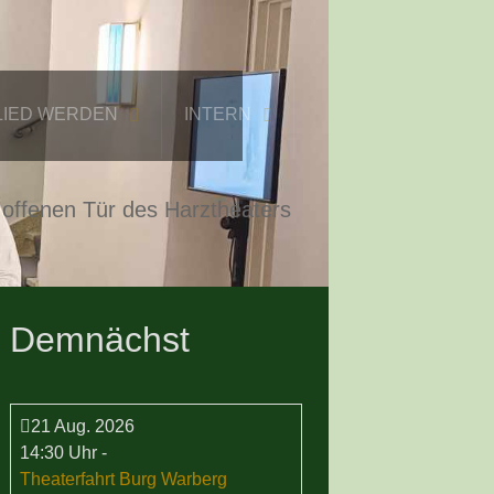
LIED WERDEN
INTERN
 offenen Tür des Harztheaters
Demnächst
21 Aug. 2026
14:30 Uhr
-
Theaterfahrt Burg Warberg