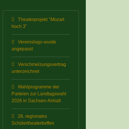
Theaterprojekt "Mozart
hoch 3"
Vereinslogo wurde
angepasst
Verschmelzungsvertrag
unterzeichnet
Wahlprogramme der
Parteien zur Landtagswahl
2026 in Sachsen-Anhalt
26. regionales
Schülertheatertreffen