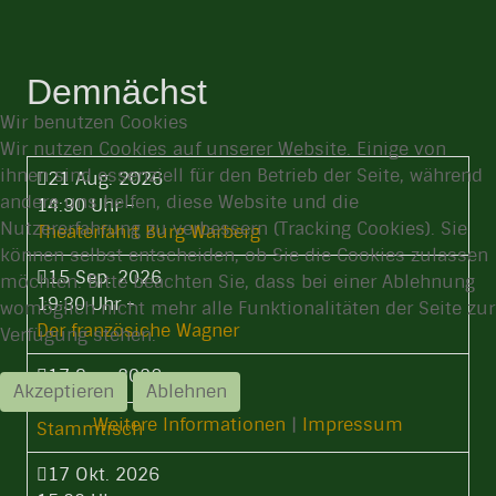
Demnächst
Wir benutzen Cookies
Wir nutzen Cookies auf unserer Website. Einige von
ihnen sind essenziell für den Betrieb der Seite, während
21 Aug. 2026
andere uns helfen, diese Website und die
14:30 Uhr
-
Nutzererfahrung zu verbessern (Tracking Cookies). Sie
Theaterfahrt Burg Warberg
können selbst entscheiden, ob Sie die Cookies zulassen
15 Sep. 2026
möchten. Bitte beachten Sie, dass bei einer Ablehnung
19:30 Uhr
-
womöglich nicht mehr alle Funktionalitäten der Seite zur
Der französiche Wagner
Verfügung stehen.
17 Sep. 2026
Akzeptieren
Ablehnen
19:30 Uhr
-
Weitere Informationen
|
Impressum
Stammtisch
17 Okt. 2026