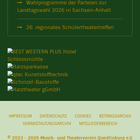
Wahlprogramme der Parteien zur
Landtagswahl 2026 in Sachsen-Anhalt
26. regionales Schülertheatertreffen
IMPRESSUM
DATENSCHUTZ
COOKIES
BEITRAGSARCHIV
VERANSTALTUNGSARCHIV
MITGLIEDERBEREICH
© 2023 - 2026 Musik- und Theaterverein Quedlinburg e.V.