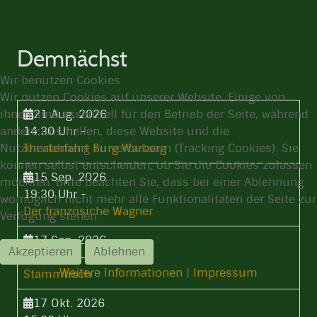
Demnächst
Wir benutzen Cookies
Wir nutzen Cookies auf unserer Website. Einige von
ihnen sind essenziell für den Betrieb der Seite, während
21 Aug. 2026
andere uns helfen, diese Website und die
14:30 Uhr
-
Nutzererfahrung zu verbessern (Tracking Cookies). Sie
Theaterfahrt Burg Warberg
können selbst entscheiden, ob Sie die Cookies zulassen
15 Sep. 2026
möchten. Bitte beachten Sie, dass bei einer Ablehnung
19:30 Uhr
-
womöglich nicht mehr alle Funktionalitäten der Seite zur
Der französiche Wagner
Verfügung stehen.
17 Sep. 2026
Akzeptieren
Ablehnen
19:30 Uhr
-
Weitere Informationen
|
Impressum
Stammtisch
17 Okt. 2026