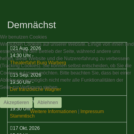
Demnächst
Wir benutzen Cookies
Wir nutzen Cookies auf unserer Website. Einige von ihnen sind
21 Aug. 2026
essenziell für den Betrieb der Seite, während andere uns
14:30 Uhr
-
helfen, diese Website und die Nutzererfahrung zu verbessern
Theaterfahrt Burg Warberg
(Tracking Cookies). Sie können selbst entscheiden, ob Sie die
Cookies zulassen möchten. Bitte beachten Sie, dass bei einer
15 Sep. 2026
Ablehnung womöglich nicht mehr alle Funktionalitäten der
19:30 Uhr
-
Seite zur Verfügung stehen.
Der französiche Wagner
17 Sep. 2026
Akzeptieren
Ablehnen
19:30 Uhr
-
Weitere Informationen
|
Impressum
Stammtisch
17 Okt. 2026