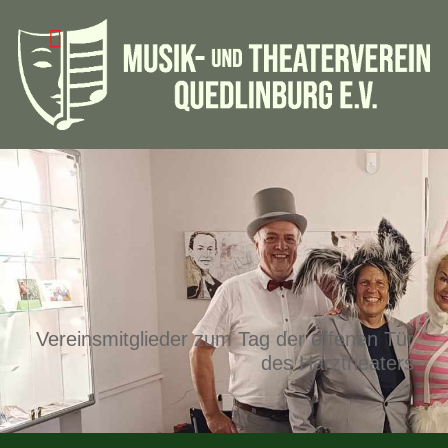
Vereinsmitglieder zum Tag der offenen Tür
des Harztheaters