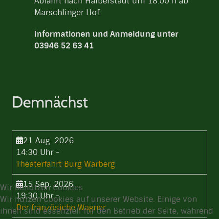
Abfahrt nach Halberstadt um 18.00 h ab
Marschlinger Hof.
Informationen und Anmeldung unter
03946 52 63 41
Demnächst
21 Aug. 2026
14:30 Uhr
-
Theaterfahrt Burg Warberg
15 Sep. 2026
Wir benutzen Cookies
19:30 Uhr
-
Wir nutzen Cookies auf unserer Website. Einige von
Der französiche Wagner
ihnen sind essenziell für den Betrieb der Seite, während