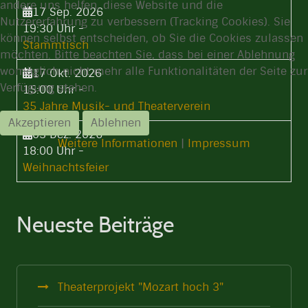
andere uns helfen, diese Website und die
17 Sep. 2026
Nutzererfahrung zu verbessern (Tracking Cookies). Sie
19:30 Uhr
-
können selbst entscheiden, ob Sie die Cookies zulassen
Stammtisch
möchten. Bitte beachten Sie, dass bei einer Ablehnung
womöglich nicht mehr alle Funktionalitäten der Seite zur
17 Okt. 2026
Verfügung stehen.
15:00 Uhr
-
35 Jahre Musik- und Theaterverein
Akzeptieren
Ablehnen
03 Dez. 2026
Weitere Informationen
|
Impressum
18:00 Uhr
-
Weihnachtsfeier
Neueste Beiträge
Theaterprojekt "Mozart hoch 3"