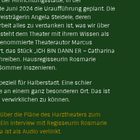
 der Hinrichtungsstätte, in der
nde Juni 2024 die Uraufführung geplant. Die
eisträgerin Angela Steidele, deren
eit alles zu verdanken ist, was wir über
 steht dem Theater mit ihrem Wissen als
r renommierte Theaterautor Marcus
t, das Stück „ICH BIN DANN ER – Catharina
hreiben. Hausregisseurin Rosmarie
 Sommer inszenieren.
eziell für Halberstadt. Eine schier
e an einem ganz besonderen Ort. Das ist
, verwirklichen zu können.
über die Pläne des Harztheaters zum
. Ein Interview mit Regisseurin Rosmarie
st als Audio verlinkt.