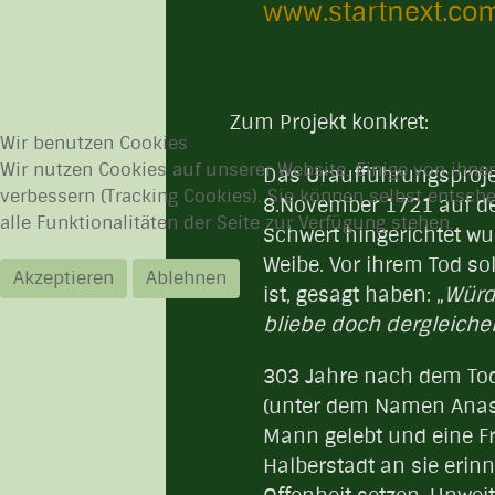
www.startnext.co
Zum Projekt konkret:
Wir benutzen Cookies
Wir nutzen Cookies auf unserer Website. Einige von ihnen
Das Uraufführungsproje
verbessern (Tracking Cookies). Sie können selbst entsch
8.November 1721 auf de
alle Funktionalitäten der Seite zur Verfügung stehen.
Schwert hingerichtet wu
Weibe. Vor ihrem Tod so
Akzeptieren
Ablehnen
ist, gesagt haben: „
Würd
bliebe doch dergleiche
303 Jahre nach dem Tod 
(unter dem Namen Anast
Mann gelebt und eine Fra
Halberstadt an sie erin