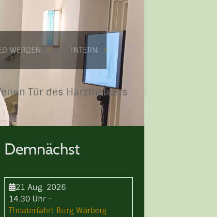
IED WERDEN
INTERN
fenen Tür des Harztheaters
Demnächst
21 Aug. 2026
14:30 Uhr
-
Theaterfahrt Burg Warberg