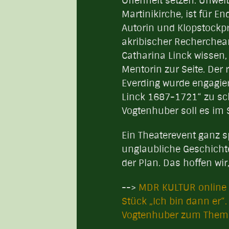
Offenheit setzen. Unweit
Martinikirche, ist für E
Autorin und Klopstockpr
akribischer Recherchearb
Catharina Linck wissen,
Mentorin zur Seite. De
Everding wurde engagier
Linck 1687-1721“ zu sc
Vogtenhuber soll es im
Ein Theaterevent ganz sp
unglaubliche Geschicht
der Plan. Das hoffen wir
-->
MDR KULTUR online 
Stück „Ich bin dann er“
Vogtenhuber zum Thema i