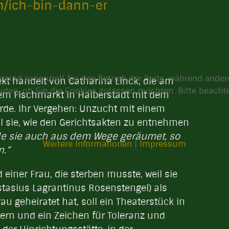
m/ich-bin-dann-er
 sind essenziell für den Betrieb der Seite, während ande
kt handelt von Catharina Linck, die am
eiden, ob Sie die Cookies zulassen möchten. Bitte beach
m Fischmarkt in Halberstadt mit dem
rde. Ihr Vergehen: Unzucht mit einem
ll sie, wie den Gerichtsakten zu entnehmen
e sie auch aus dem Wege geräumet, so
Weitere Informationen
|
Impressum
n.“
einer Frau, die sterben musste, weil sie
asius Lagrantinus Rosenstengel) als
u geheiratet hat, soll ein Theaterstück in
nern und ein Zeichen für Toleranz und