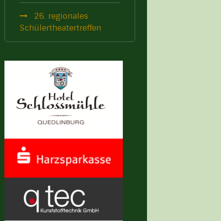
26. regionales
Schülertheatertreffen