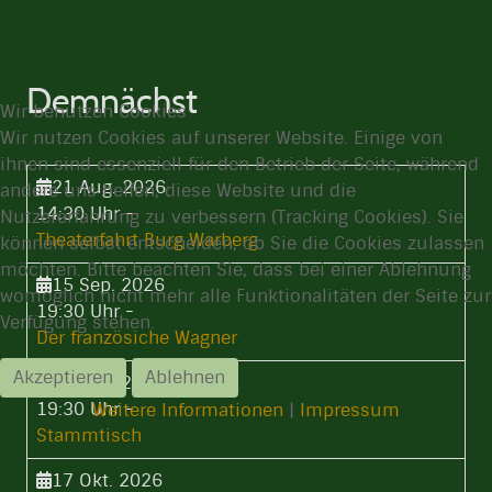
Demnächst
Wir benutzen Cookies
Wir nutzen Cookies auf unserer Website. Einige von
ihnen sind essenziell für den Betrieb der Seite, während
21 Aug. 2026
andere uns helfen, diese Website und die
14:30 Uhr
-
Nutzererfahrung zu verbessern (Tracking Cookies). Sie
Theaterfahrt Burg Warberg
können selbst entscheiden, ob Sie die Cookies zulassen
möchten. Bitte beachten Sie, dass bei einer Ablehnung
15 Sep. 2026
womöglich nicht mehr alle Funktionalitäten der Seite zur
19:30 Uhr
-
Verfügung stehen.
Der französiche Wagner
Akzeptieren
Ablehnen
17 Sep. 2026
19:30 Uhr
-
Weitere Informationen
|
Impressum
Stammtisch
17 Okt. 2026