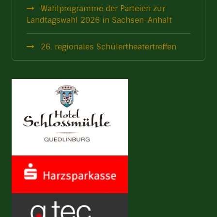
Wahlprogramme der Parteien zur
Landtagswahl 2026 in Sachsen-Anhalt
26. regionales Schülertheatertreffen