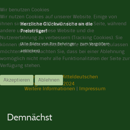
Wir benutzen Cookies
Wir nutzen Cookies auf unserer Website. Einige von
ihnen sind essenziell für den Betrieb der Seite, während
Herzliche Glückwünsche an die
andere uns helfen, diese Website und die
Preisträger!
Nutzererfahrung zu verbessern (Tracking Cookies). Sie
können selbst entscheiden, ob Sie die Cookies zulassen
(Alle Bilder von Ray Behringer - zum Vergrößern
möchten. Bitte beachten Sie, dass bei einer Ablehnung
anklicken)
womöglich nicht mehr alle Funktionalitäten der Seite zur
Verfügung stehen.
--> Beitrag in der Mitteldeutschen
Akzeptieren
Ablehnen
Zeitung vom11.11.2024
Weitere Informationen
|
Impressum
Demnächst