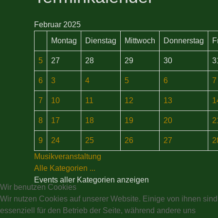
Februar 2025
Montag
Dienstag
Mittwoch
Donnerstag
F
5
27
28
29
30
3
6
3
4
5
6
7
7
10
11
12
13
1
8
17
18
19
20
2
9
24
25
26
27
2
Musikveranstaltung
Alle Kategorien ...
Events aller Kategorien anzeigen
Wir benutzen Cookies
Wir nutzen Cookies auf unserer Website. Einige von ihnen sind
essenziell für den Betrieb der Seite, während andere uns