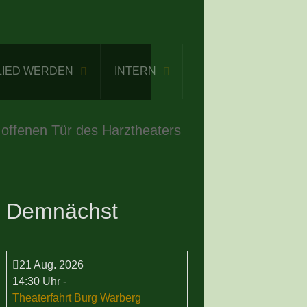
LIED WERDEN
INTERN
 offenen Tür des Harztheaters
Demnächst
21 Aug. 2026
14:30 Uhr
-
Theaterfahrt Burg Warberg