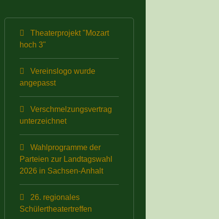
Theaterprojekt "Mozart
hoch 3"
Vereinslogo wurde
angepasst
Verschmelzungsvertrag
unterzeichnet
Wahlprogramme der
Parteien zur Landtagswahl
2026 in Sachsen-Anhalt
26. regionales
Schülertheatertreffen