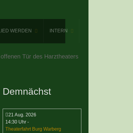
LIED WERDEN
INTERN
 offenen Tür des Harztheaters
Demnächst
21 Aug. 2026
14:30 Uhr
-
Theaterfahrt Burg Warberg