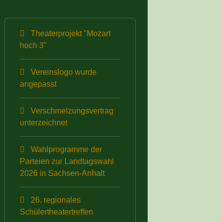
Theaterprojekt "Mozart
hoch 3"
Vereinslogo wurde
angepasst
Verschmelzungsvertrag
unterzeichnet
Wahlprogramme der
Parteien zur Landtagswahl
2026 in Sachsen-Anhalt
26. regionales
Schülertheatertreffen