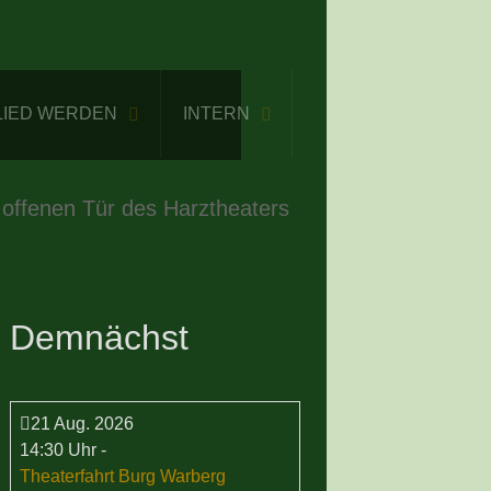
LIED WERDEN
INTERN
 offenen Tür des Harztheaters
Demnächst
21 Aug. 2026
14:30 Uhr
-
Theaterfahrt Burg Warberg