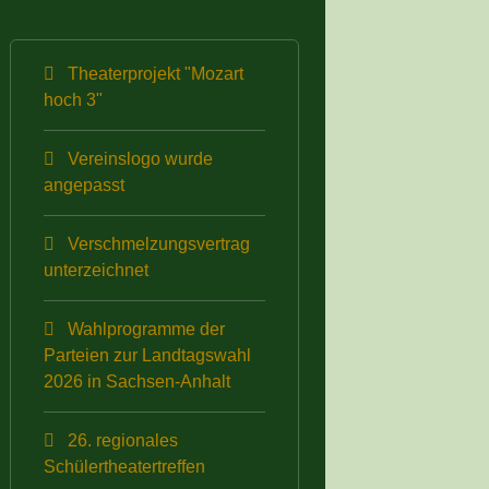
Theaterprojekt "Mozart
hoch 3"
Vereinslogo wurde
angepasst
Verschmelzungsvertrag
unterzeichnet
Wahlprogramme der
Parteien zur Landtagswahl
2026 in Sachsen-Anhalt
26. regionales
Schülertheatertreffen