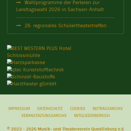
Wahlprogramme der Parteien zur
Landtagswahl 2026 in Sachsen-Anhalt
26. regionales Schülertheatertreffen
IMPRESSUM
DATENSCHUTZ
COOKIES
BEITRAGSARCHIV
VERANSTALTUNGSARCHIV
MITGLIEDERBEREICH
© 2023 - 2026 Musik- und Theaterverein Quedlinburg e.V.