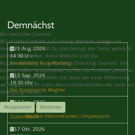
Demnächst
Wir benutzen Cookies
Wir nutzen Cookies auf unserer Website. Einige von
ihnen sind essenziell für den Betrieb der Seite, während
21 Aug. 2026
andere uns helfen, diese Website und die
14:30 Uhr
-
Nutzererfahrung zu verbessern (Tracking Cookies). Sie
Theaterfahrt Burg Warberg
können selbst entscheiden, ob Sie die Cookies zulassen
15 Sep. 2026
möchten. Bitte beachten Sie, dass bei einer Ablehnung
19:30 Uhr
-
womöglich nicht mehr alle Funktionalitäten der Seite zur
Der französiche Wagner
Verfügung stehen.
17 Sep. 2026
Akzeptieren
Ablehnen
19:30 Uhr
-
Weitere Informationen
|
Impressum
Stammtisch
17 Okt. 2026