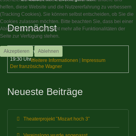
helfen, diese Website und die Nutzererfahrung zu verbessern
(Tracking Cookies). Sie können selbst entscheiden, ob Sie die
Cookies zulassen möchten. Bitte beachten Sie, dass bei einer
Demnächst
Ablehnung womöglich nicht mehr alle Funktionalitäten der
Seite zur Verfügung stehen.
Akzeptieren
Ablehnen
15 Sep. 2026
19:30 Uhr
-
Weitere Informationen
|
Impressum
Der französiche Wagner
Neueste Beiträge
Theaterprojekt "Mozart hoch 3"
Vereinslogo wurde angepasst