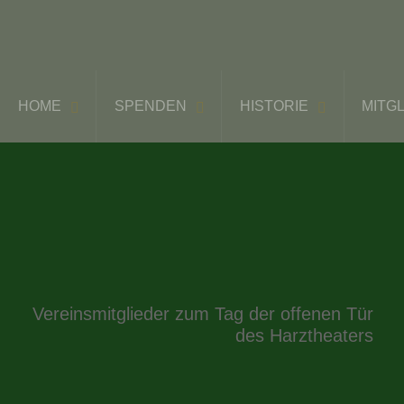
HOME
SPENDEN
HISTORIE
MITG
Vereinsmitglieder zum Tag der offenen Tür
des Harztheaters