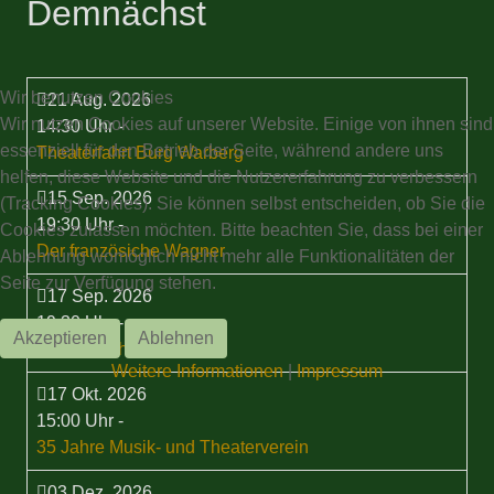
Demnächst
Wir benutzen Cookies
21 Aug. 2026
Wir nutzen Cookies auf unserer Website. Einige von ihnen sind
14:30 Uhr
-
essenziell für den Betrieb der Seite, während andere uns
Theaterfahrt Burg Warberg
helfen, diese Website und die Nutzererfahrung zu verbessern
15 Sep. 2026
(Tracking Cookies). Sie können selbst entscheiden, ob Sie die
19:30 Uhr
-
Cookies zulassen möchten. Bitte beachten Sie, dass bei einer
Der französiche Wagner
Ablehnung womöglich nicht mehr alle Funktionalitäten der
Seite zur Verfügung stehen.
17 Sep. 2026
19:30 Uhr
-
Akzeptieren
Ablehnen
Stammtisch
Weitere Informationen
|
Impressum
17 Okt. 2026
15:00 Uhr
-
35 Jahre Musik- und Theaterverein
03 Dez. 2026